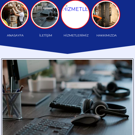
TAŞIMA
HAFRİYAT
TAŞIMA
ANASAYFA
İLETİŞİM
HİZMETLERİMİZ
HAKKIMIZDA
PALETLİ
TAŞIMA
HAMMADDE
TAŞIMA
PARÇA
YÜK
TAŞIMA
DÖKME