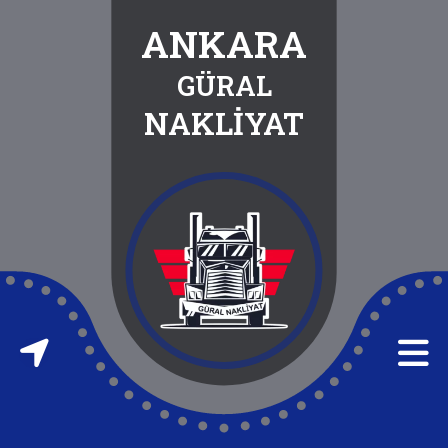
ANKARA
GÜRAL
ANASAYFA
NAKLİYAT
HAKKIMIZDA
HİZMETLERİMİZ
İLETİŞİM
FABRİKA
TAŞIMA
FABRİKA
ATIĞI