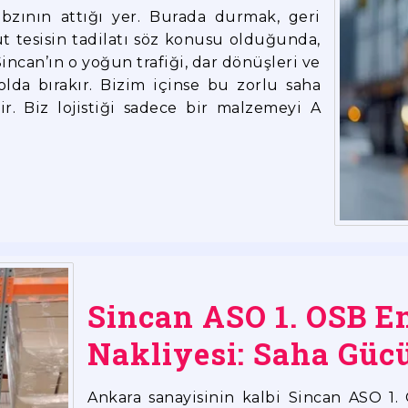
zının attığı yer. Burada durmak, geri
t tesisin tadilatı söz konusu olduğunda,
ncan’ın o yoğun trafiği, dar dönüşleri ve
yolda bırakır. Bizim içinse bu zorlu saha
. Biz lojistiği sadece bir malzemeyi A
Sincan ASO 1. OSB E
Nakliyesi: Saha Güc
Ankara sanayisinin kalbi Sincan ASO 1.