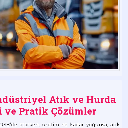
ndüstriyel Atık ve Hurda
ü ve Pratik Çözümler
 OSB’de atarken, üretim ne kadar yoğunsa, atık