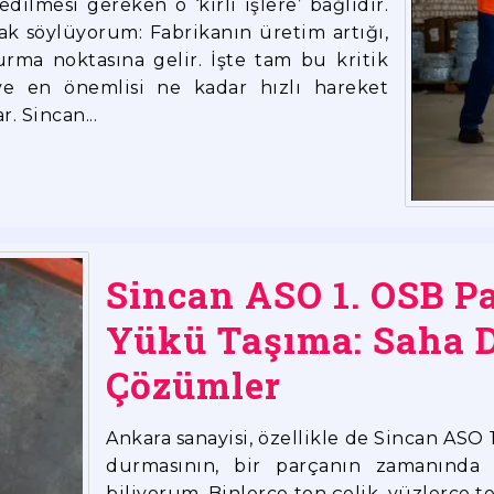
ilmesi gereken o ‘kirli işlere’ bağlıdır.
ak söylüyorum: Fabrikanın üretim artığı,
urma noktasına gelir. İşte tam bu kritik
ve en önemlisi ne kadar hızlı hareket
. Sincan...
Sincan ASO 1. OSB Pa
Yükü Taşıma: Saha 
Çözümler
Ankara sanayisi, özellikle de Sincan ASO 
durmasının, bir parçanın zamanınd
biliyorum. Binlerce ton çelik, yüzlerce t