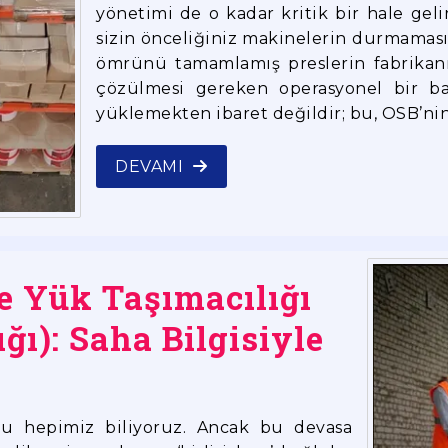
yönetimi de o kadar kritik bir hale geli
sizin önceliğiniz makinelerin durmamasıdı
ömrünü tamamlamış preslerin fabrikanın
çözülmesi gereken operasyonel bir ba
yüklemekten ibaret değildir; bu, OSB’nin 
DEVAMI
e Yük Taşımacılığı
ığı): Saha Bilgisiyle
unu hepimiz biliyoruz. Ancak bu devasa