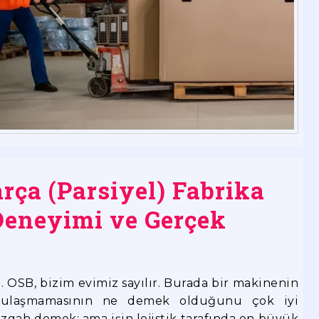
rça (Parsiyel) Fabrika
Deneyimi ve Gerçek
1. OSB, bizim evimiz sayılır. Burada bir makinenin
a ulaşmamasının ne demek olduğunu çok iyi
ezgah demek; ama işin lojistik tarafında en büyük