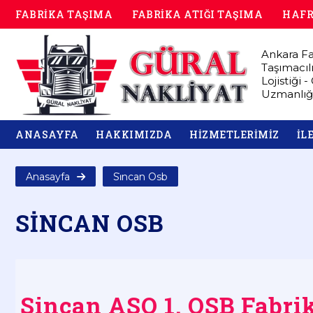
FABRİKA TAŞIMA
FABRİKA ATIĞI TAŞIMA
HAFR
Ankara Fa
Taşımacıl
Lojistiği 
Uzmanlığ
ANASAYFA
HAKKIMIZDA
HİZMETLERİMİZ
İL
Anasayfa
Si̇ncan Osb
SİNCAN OSB
Sincan ASO 1. OSB Fabr