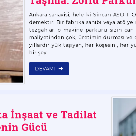
Taşıma: Zorlu Parku
Ankara sanayisi, hele ki Sincan ASO 1. 
demektir. Bir fabrika sahibi veya atölye i
tezgahlar, o makine parkuru sizin can 
maliyetinden çok, üretimin durması ve 
yıllardır yük taşıyan, her köşesini, her 
bir şey...
DEVAMI
a İnşaat ve Tadilat
enin Gücü