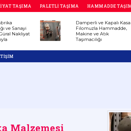
İYAT TAŞIMA
PALETLİ TAŞIMA
HAMMADDE TAŞI
brika
Damperli ve Kapalı Kasa
ığı ve Sanayi
Filomuzla Hammadde,
- Güral Nakliyat
Makine ve Atık
ıyla
Taşımacılığı
ETİŞİM
ika Malzemesi