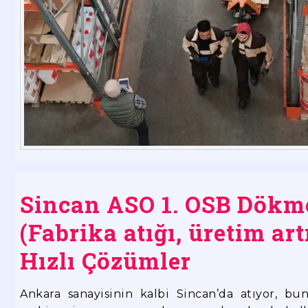
Sincan ASO 1. OSB Dökm
(Fabrika atığı, üretim art
Hızlı Çözümler
Ankara sanayisinin kalbi Sincan’da atıyor, b