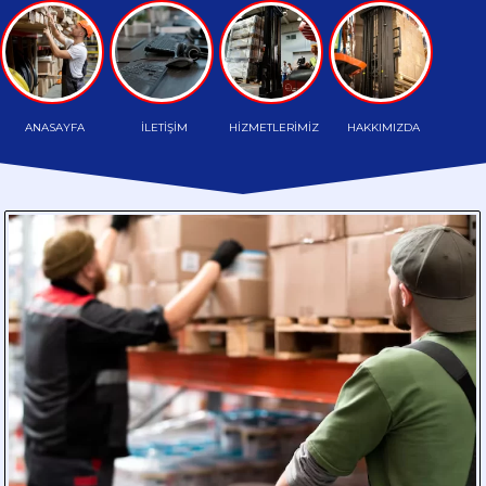
TAŞIMA
HAFRİYAT
TAŞIMA
ANASAYFA
İLETİŞİM
HİZMETLERİMİZ
HAKKIMIZDA
PALETLİ
TAŞIMA
HAMMADDE
TAŞIMA
PARÇA
YÜK
TAŞIMA
DÖKME