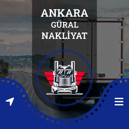
ANKARA
GÜRAL
ANASAYFA
NAKLİYAT
HAKKIMIZDA
HİZMETLERİMİZ
İLETİŞİM
FABRİKA
TAŞIMA
FABRİKA
ATIĞI