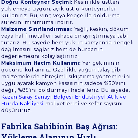
Doğru Konteyner Seçimi:
Kesinlikle üstten
yüklemeye uygun, açık üstlü konteynerler
kullanırız. Bu, vinç veya kepçe ile doldurma
sürecini minimuma indirir.
Malzeme Sınıflandırması:
Yağlı, keskin, döküm
veya hafif metalleri sahada ön ayrıştırmaya tabi
tutarız. Bu sayede hem yükün kamyonda dengeli
dağılmasını sağlarız hem de hurdanın
değerlemesini kolaylaştırırız.
Maksimum Hacim Kullanımı:
Yer çekiminin
gücünü kullanırız. Özellikle yoğun talaş gibi
malzemelerde, titreşimli sıkıştırma yöntemlerini
uygulayarak kamyon kasasının sadece %50’sini
değil, %85’ini doldurmayı hedefleriz. Bu sayede,
Kazan Saray Sanayi Bölgesi Endüstriyel Atık ve
Hurda Nakliyesi
maliyetlerini ve sefer sayısını
düşürürüz.
Fabrika Sahibinin Baş Ağrısı:
Yükleme Alanının Hızlı