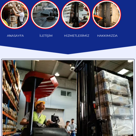
TAŞIMA
HAFRİYAT
TAŞIMA
ANASAYFA
İLETİŞİM
HİZMETLERİMİZ
HAKKIMIZDA
PALETLİ
TAŞIMA
HAMMADDE
TAŞIMA
PARÇA
YÜK
TAŞIMA
DÖKME