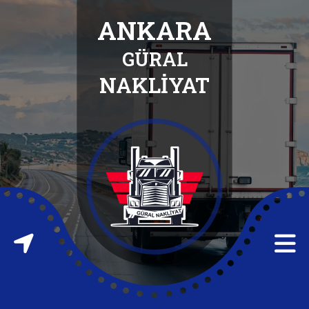
ANKARA
GÜRAL
ANASAYFA
NAKLİYAT
HAKKIMIZDA
HİZMETLERİMİZ
İLETİŞİM
FABRİKA
TAŞIMA
FABRİKA
ATIĞI