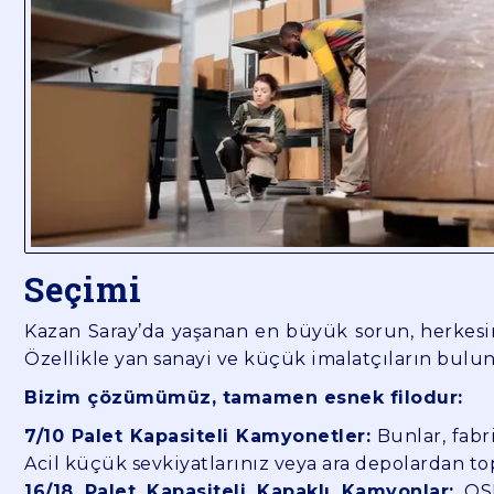
Seçimi
Kazan Saray’da yaşanan en büyük sorun, herkesin
Özellikle yan sanayi ve küçük imalatçıların bulun
Bizim çözümümüz, tamamen esnek filodur:
7/10 Palet Kapasiteli Kamyonetler:
Bunlar, fabr
Acil küçük sevkiyatlarınız veya ara depolardan top
16/18 Palet Kapasiteli Kapaklı Kamyonlar:
OSB