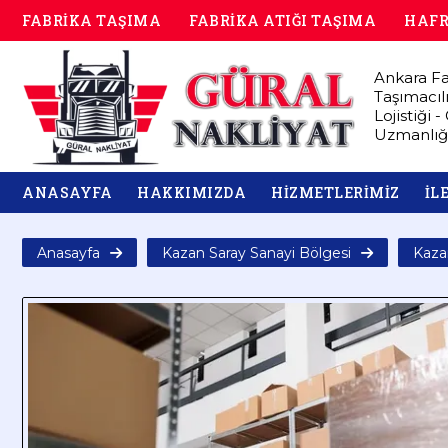
FABRİKA TAŞIMA
FABRİKA ATIĞI TAŞIMA
HAFR
Ankara Fa
Taşımacıl
Lojistiği 
Uzmanlığ
ANASAYFA
HAKKIMIZDA
HİZMETLERİMİZ
İL
Anasayfa
Kazan Saray Sanayi Bölgesi
Kaza