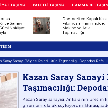
İYAT TAŞIMA
PALETLİ TAŞIMA
HAMMADDE TAŞI
brika
Damperli ve Kapalı Kasa
ığı ve Sanayi
Filomuzla Hammadde,
- Güral Nakliyat
Makine ve Atık
ıyla
Taşımacılığı
ETİŞİM
n Saray Sanayi Bölgesi Paletli Ürün Taşımacılığı: Depodan Rafa H
Kazan Saray Sanayi B
Taşımacılığı: Depoda
Kazan Saray sanayisi, Ankara’nın üretim k
giren biri olarak söylüyorum. Burası, sad