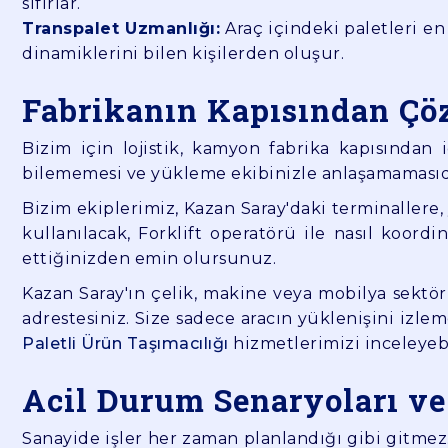
sıfırlar.
Transpalet Uzmanlığı:
Araç içindeki paletleri en
dinamiklerini bilen kişilerden oluşur.
Fabrikanın Kapısından Çö
Bizim için lojistik, kamyon fabrika kapısından 
bilememesi ve yükleme ekibinizle anlaşamamasıd
Bizim ekiplerimiz, Kazan Saray'daki terminallere
kullanılacak, Forklift operatörü ile nasıl koord
ettiğinizden emin olursunuz.
Kazan Saray'ın çelik, makine veya mobilya sektörü
adrestesiniz. Size sadece aracın yüklenişini izle
Paletli Ürün Taşımacılığı
hizmetlerimizi inceleyebi
Acil Durum Senaryoları ve
Sanayide işler her zaman planlandığı gibi gitmez.