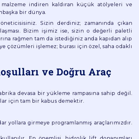
i malzeme indiren kaldıran küçük atölyeleri ve
mbaşka bir dünya.
öneticisisiniz. Sizin derdiniz; zamanında çıkan
laşması. Bizim işimiz ise, sizin o değerli paletli
larına rağmen tam da istediğiniz anda kapıdan alıp
e çözümleri işlemez; burası için özel, saha odaklı
oşulları ve Doğru Araç
abrika devasa bir yükleme rampasına sahip değil.
lar için tam bir kabus demektir.
ar yollara girmeye programlanmış araçlarımızdır.
lanılır. En önemlisi, hidrolik lift donanımları