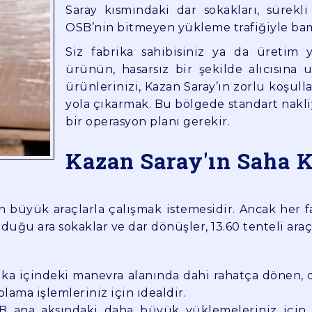
Saray kısmındaki dar sokakları, sürekl
OSB’nin bitmeyen yükleme trafiğiyle ba
Siz fabrika sahibisiniz ya da üretim y
ürünün, hasarsız bir şekilde alıcısına u
ürünlerinizi, Kazan Saray’ın zorlu koşul
yola çıkarmak. Bu bölgede standart nakliy
bir operasyon planı gerekir.
Kazan Saray'ın Saha K
 büyük araçlarla çalışmak istemesidir. Ancak her f
duğu ara sokaklar ve dar dönüşler, 13.60 tenteli araç
ika içindeki manevra alanında dahi rahatça dönen, d
lama işlemleriniz için idealdir.
 ana aksındaki daha büyük yüklemeleriniz için kul