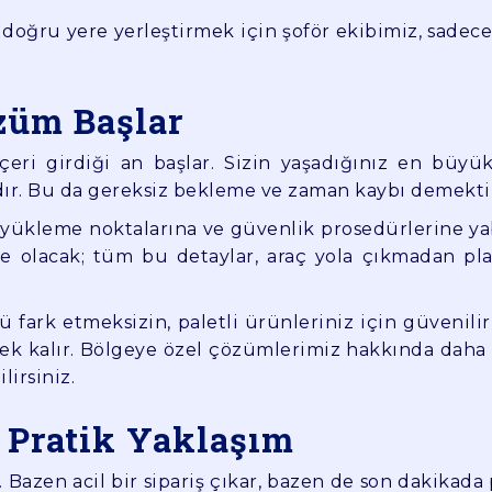
 doğru yere yerleştirmek için şoför ekibimiz, sadec
züm Başlar
içeri girdiği an başlar. Sizin yaşadığınız en büyü
ır. Bu da gereksiz bekleme ve zaman kaybı demekti
, yükleme noktalarına ve güvenlik prosedürlerine ya
ine olacak; tüm bu detaylar, araç yola çıkmadan pla
 fark etmeksizin, paletli ürünleriniz için güvenilir
mek kalır. Bölgeye özel çözümlerimiz hakkında daha f
lirsiniz.
 Pratik Yaklaşım
 Bazen acil bir sipariş çıkar, bazen de son dakikada 