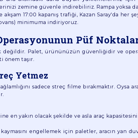
rinizi zemine güvenle indirebiliriz. Rampa yoksa da
 akşam 17:00 kapanış trafiği, Kazan Saray'da her şe
dovans) minimuma indiriyoruz.
 Operasyonunun Püf Noktala
k değildir. Palet, ürününüzün güvenliğidir ve oper
ti önem taşır.
treç Yetmez
 sağlamlığını sadece streç filme bırakmaktır. Oysa ara
r.
ine en yakın olacak şekilde ve asla araç kapasitesin
kaymasını engellemek için paletler, aracın yan duv