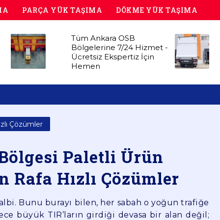
MA
PARÇA YÜK TAŞIMA
DÖKME YÜK TAŞIMA
Tüm Ankara OSB
Bölgelerine 7/24 Hizmet -
Ücretsiz Ekspertiz İçin
Hemen
ızlı Çözümler
ölgesi Paletli Ürün
n Rafa Hızlı Çözümler
albi. Bunu burayı bilen, her sabah o yoğun trafiğe
ece büyük TIR’ların girdiği devasa bir alan değil;