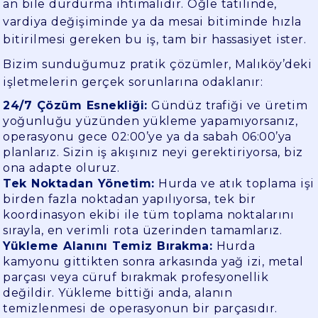
an bile durdurma ihtimalidir. Öğle tatilinde,
vardiya değişiminde ya da mesai bitiminde hızla
bitirilmesi gereken bu iş, tam bir hassasiyet ister.
Bizim sunduğumuz pratik çözümler, Malıköy’deki
işletmelerin gerçek sorunlarına odaklanır:
24/7 Çözüm Esnekliği:
Gündüz trafiği ve üretim
yoğunluğu yüzünden yükleme yapamıyorsanız,
operasyonu gece 02:00’ye ya da sabah 06:00’ya
planlarız. Sizin iş akışınız neyi gerektiriyorsa, biz
ona adapte oluruz.
Tek Noktadan Yönetim:
Hurda ve atık toplama işi
birden fazla noktadan yapılıyorsa, tek bir
koordinasyon ekibi ile tüm toplama noktalarını
sırayla, en verimli rota üzerinden tamamlarız.
Yükleme Alanını Temiz Bırakma:
Hurda
kamyonu gittikten sonra arkasında yağ izi, metal
parçası veya cüruf bırakmak profesyonellik
değildir. Yükleme bittiği anda, alanın
temizlenmesi de operasyonun bir parçasıdır.