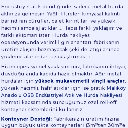
Endüstriyel atık dendiğinde, sadece metal hurda
aklınıza gelmesin. Yağlı filtreler, kimyasal kalıntı
barındıran cüruflar, palet kırıntıları ve yüksek
hacimli ambalaj atıkları... Hepsi farklı yaklaşım ve
farklı ekipman ister. Hurda nakliyesi
operasyonunda verimliliğin anahtarı, fabrikanın
üretim akışını bozmayacak şekilde, atığı anında
yükleme alanından uzaklaştırmaktır.
Bizim operasyonel yaklaşımımız, fabrikanın ihtiyaç
duyduğu anda kapıda hazır olmaktır. Ağır metal
hurdalar için
yüksek mukavemetli vinçli araçlar
,
yüksek hacimli, hafif atıklar için ise pratik
Malıköy
Anadolu OSB Endüstriyel Atık ve Hurda Nakliyesi
hizmeti kapsamında sunduğumuz özel roll-off
konteyner sistemlerini kullanırız.
Konteyner Desteği:
Fabrikanızın üretim hızına
uygun büyüklükte konteynerleri (3m³'ten 30m³'e