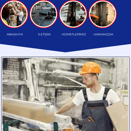
TAŞIMA
HAFRİYAT
TAŞIMA
ANASAYFA
İLETİŞİM
HİZMETLERİMİZ
HAKKIMIZDA
PALETLİ
TAŞIMA
HAMMADDE
TAŞIMA
PARÇA
YÜK
TAŞIMA
DÖKME