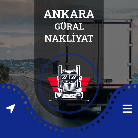
ANKARA
GÜRAL
ANASAYFA
NAKLİYAT
HAKKIMIZDA
HİZMETLERİMİZ
İLETİŞİM
FABRİKA
TAŞIMA
FABRİKA
ATIĞI