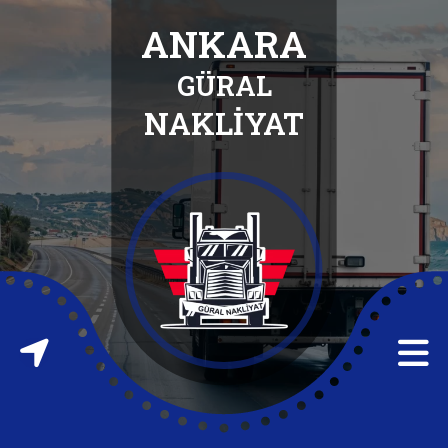
ANKARA
GÜRAL
ANASAYFA
NAKLİYAT
HAKKIMIZDA
HİZMETLERİMİZ
İLETİŞİM
FABRİKA
TAŞIMA
FABRİKA
ATIĞI