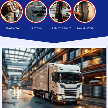
TAŞIMA
HAFRİYAT
TAŞIMA
ANASAYFA
İLETİŞİM
HİZMETLERİMİZ
HAKKIMIZDA
PALETLİ
TAŞIMA
HAMMADDE
TAŞIMA
PARÇA
YÜK
TAŞIMA
DÖKME