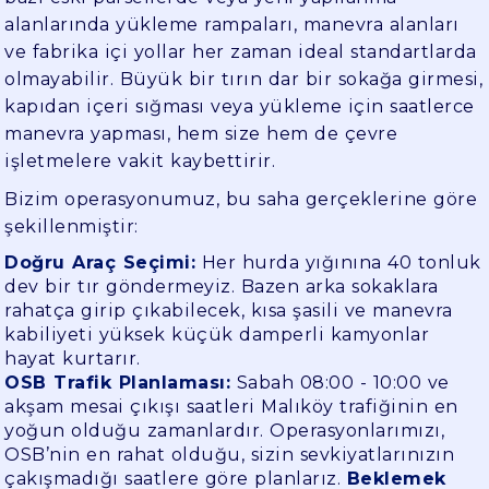
alanlarında yükleme rampaları, manevra alanları
ve fabrika içi yollar her zaman ideal standartlarda
olmayabilir. Büyük bir tırın dar bir sokağa girmesi,
kapıdan içeri sığması veya yükleme için saatlerce
manevra yapması, hem size hem de çevre
işletmelere vakit kaybettirir.
Bizim operasyonumuz, bu saha gerçeklerine göre
şekillenmiştir:
Doğru Araç Seçimi:
Her hurda yığınına 40 tonluk
dev bir tır göndermeyiz. Bazen arka sokaklara
rahatça girip çıkabilecek, kısa şasili ve manevra
kabiliyeti yüksek küçük damperli kamyonlar
hayat kurtarır.
OSB Trafik Planlaması:
Sabah 08:00 - 10:00 ve
akşam mesai çıkışı saatleri Malıköy trafiğinin en
yoğun olduğu zamanlardır. Operasyonlarımızı,
OSB’nin en rahat olduğu, sizin sevkiyatlarınızın
çakışmadığı saatlere göre planlarız.
Beklemek