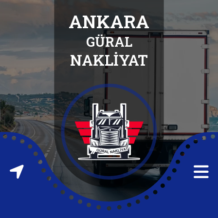
ANKARA
GÜRAL
ANASAYFA
NAKLİYAT
HAKKIMIZDA
HİZMETLERİMİZ
İLETİŞİM
FABRİKA
TAŞIMA
FABRİKA
ATIĞI