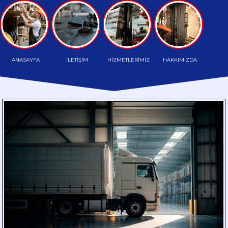
TAŞIMA
HAFRİYAT
TAŞIMA
ANASAYFA
İLETİŞİM
HİZMETLERİMİZ
HAKKIMIZDA
PALETLİ
TAŞIMA
HAMMADDE
TAŞIMA
PARÇA
YÜK
TAŞIMA
DÖKME