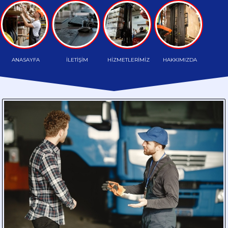
TAŞIMA
HAFRİYAT
TAŞIMA
ANASAYFA
İLETİŞİM
HİZMETLERİMİZ
HAKKIMIZDA
PALETLİ
TAŞIMA
HAMMADDE
TAŞIMA
PARÇA
YÜK
TAŞIMA
DÖKME