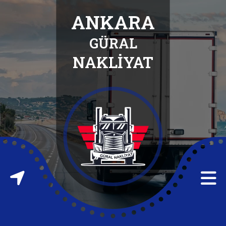
ANKARA
GÜRAL
ANASAYFA
NAKLİYAT
HAKKIMIZDA
HİZMETLERİMİZ
İLETİŞİM
FABRİKA
TAŞIMA
FABRİKA
ATIĞI